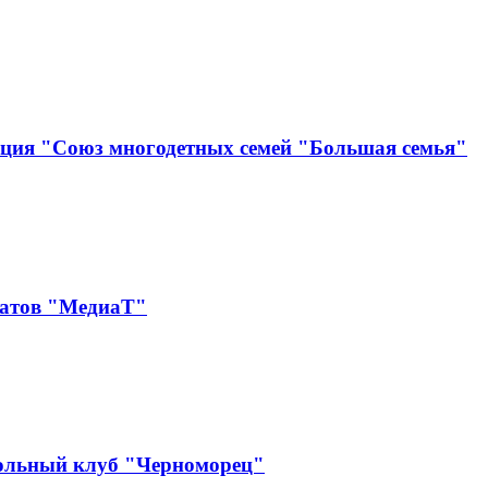
ация "Союз многодетных семей "Большая семья"
катов "МедиаТ"
ольный клуб "Черноморец"