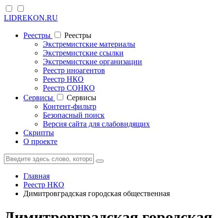
LIDREKON.RU
Реестры
Реестры
Экстремистские материалы
Экстремистские ссылки
Экстремистские организации
Реестр иноагентов
Реестр НКО
Реестр СОНКО
Cервисы
Cервисы
Контент-фильтр
Безопасный поиск
Версия сайта для слабовидящих
Скрипты
О проекте
Главная
Реестр НКО
Димитровградская городская общественная
Димитровградская городская