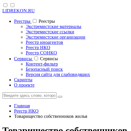
LIDREKON.RU
Реестры
Реестры
Экстремистские материалы
Экстремистские ссылки
Экстремистские организации
Реестр иноагентов
Реестр НКО
Реестр СОНКО
Cервисы
Cервисы
Контент-фильтр
Безопасный поиск
Версия сайта для слабовидящих
Скрипты
О проекте
Главная
Реестр НКО
Товарищество собственников жилья
Товарищество собственников