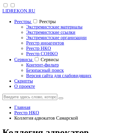
LIDREKON.RU
Реестры
Реестры
Экстремистские материалы
Экстремистские ссылки
Экстремистские организации
Реестр иноагентов
Реестр НКО
Реестр СОНКО
Cервисы
Cервисы
Контент-фильтр
Безопасный поиск
Версия сайта для слабовидящих
Скрипты
О проекте
Главная
Реестр НКО
Коллегия адвокатов Самарской
Коллегия адвокатов