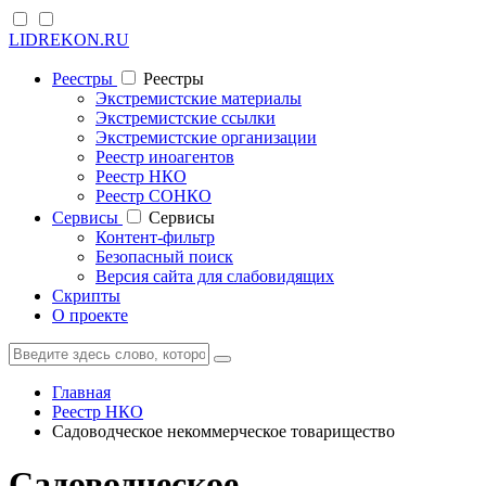
LIDREKON.RU
Реестры
Реестры
Экстремистские материалы
Экстремистские ссылки
Экстремистские организации
Реестр иноагентов
Реестр НКО
Реестр СОНКО
Cервисы
Cервисы
Контент-фильтр
Безопасный поиск
Версия сайта для слабовидящих
Скрипты
О проекте
Главная
Реестр НКО
Садоводческое некоммерческое товарищество
Садоводческое