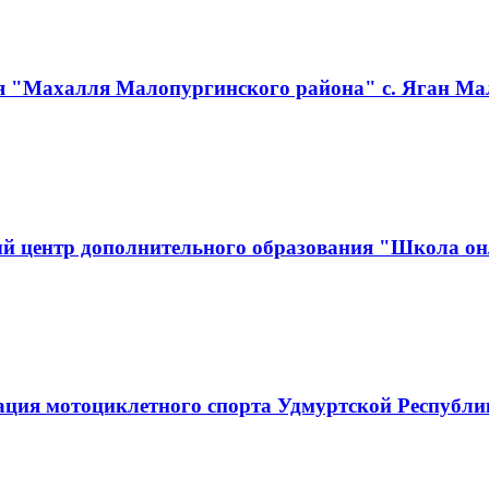
я "Махалля Малопургинского района" с. Яган Ма
й центр дополнительного образования "Школа он
ация мотоциклетного спорта Удмуртской Республ