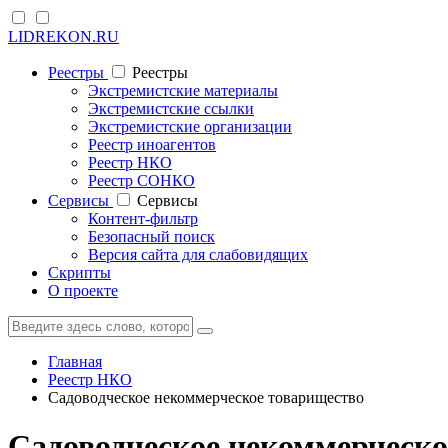
LIDREKON.RU
Реестры
Реестры
Экстремистские материалы
Экстремистские ссылки
Экстремистские организации
Реестр иноагентов
Реестр НКО
Реестр СОНКО
Cервисы
Cервисы
Контент-фильтр
Безопасный поиск
Версия сайта для слабовидящих
Скрипты
О проекте
Главная
Реестр НКО
Садоводческое некоммерческое товарищество
Садоводческое некоммерческ