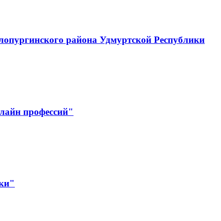
лопургинского района Удмуртской Республики
лайн профессий"
ики"