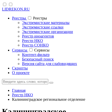
LIDREKON.RU
Реестры
Реестры
Экстремистские материалы
Экстремистские ссылки
Экстремистские организации
Реестр иноагентов
Реестр НКО
Реестр СОНКО
Cервисы
Cервисы
Контент-фильтр
Безопасный поиск
Версия сайта для слабовидящих
Скрипты
О проекте
Главная
Реестр НКО
Калининградское региональное отделение
Калининградское