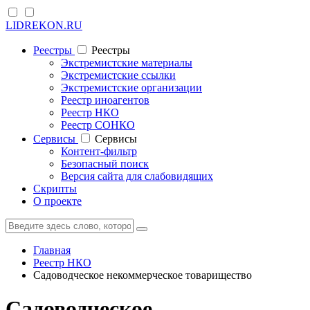
LIDREKON.RU
Реестры
Реестры
Экстремистские материалы
Экстремистские ссылки
Экстремистские организации
Реестр иноагентов
Реестр НКО
Реестр СОНКО
Cервисы
Cервисы
Контент-фильтр
Безопасный поиск
Версия сайта для слабовидящих
Скрипты
О проекте
Главная
Реестр НКО
Садоводческое некоммерческое товарищество
Садоводческое