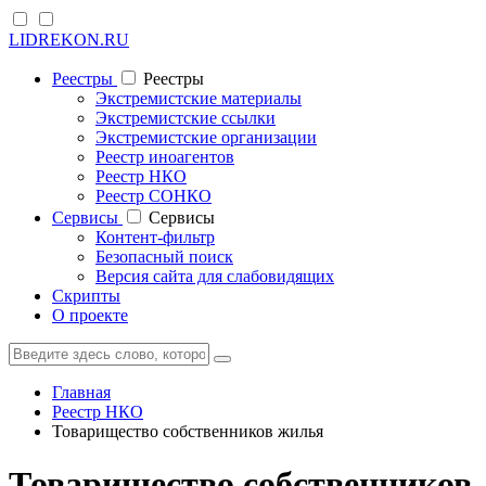
LIDREKON.RU
Реестры
Реестры
Экстремистские материалы
Экстремистские ссылки
Экстремистские организации
Реестр иноагентов
Реестр НКО
Реестр СОНКО
Cервисы
Cервисы
Контент-фильтр
Безопасный поиск
Версия сайта для слабовидящих
Скрипты
О проекте
Главная
Реестр НКО
Товарищество собственников жилья
Товарищество собственников