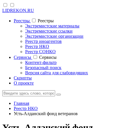
LIDREKON.RU
Реестры
Реестры
Экстремистские материалы
Экстремистские ссылки
Экстремистские организации
Реестр иноагентов
Реестр НКО
Реестр СОНКО
Cервисы
Cервисы
Контент-фильтр
Безопасный поиск
Версия сайта для слабовидящих
Скрипты
О проекте
Главная
Реестр НКО
Усть-Алданский фонд ветеранов
Усть-Алданский фонд