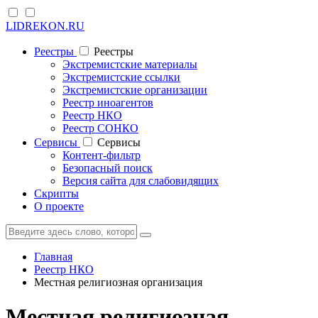
LIDREKON.RU
Реестры
Реестры
Экстремистские материалы
Экстремистские ссылки
Экстремистские организации
Реестр иноагентов
Реестр НКО
Реестр СОНКО
Cервисы
Cервисы
Контент-фильтр
Безопасный поиск
Версия сайта для слабовидящих
Скрипты
О проекте
Главная
Реестр НКО
Местная религиозная организация
Местная религиозная