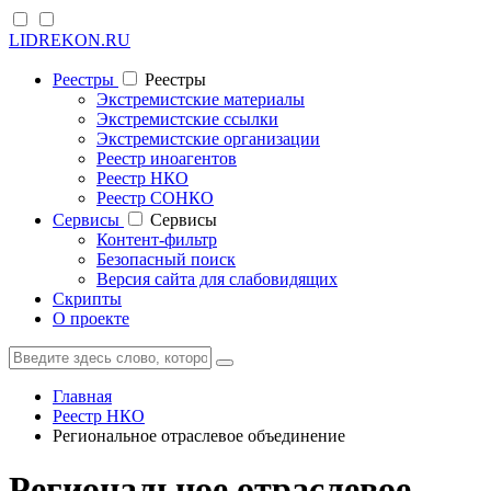
LIDREKON.RU
Реестры
Реестры
Экстремистские материалы
Экстремистские ссылки
Экстремистские организации
Реестр иноагентов
Реестр НКО
Реестр СОНКО
Cервисы
Cервисы
Контент-фильтр
Безопасный поиск
Версия сайта для слабовидящих
Скрипты
О проекте
Главная
Реестр НКО
Региональное отраслевое объединение
Региональное отраслевое