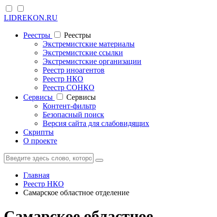
LIDREKON.RU
Реестры
Реестры
Экстремистские материалы
Экстремистские ссылки
Экстремистские организации
Реестр иноагентов
Реестр НКО
Реестр СОНКО
Cервисы
Cервисы
Контент-фильтр
Безопасный поиск
Версия сайта для слабовидящих
Скрипты
О проекте
Главная
Реестр НКО
Самарское областное отделение
Самарское областное