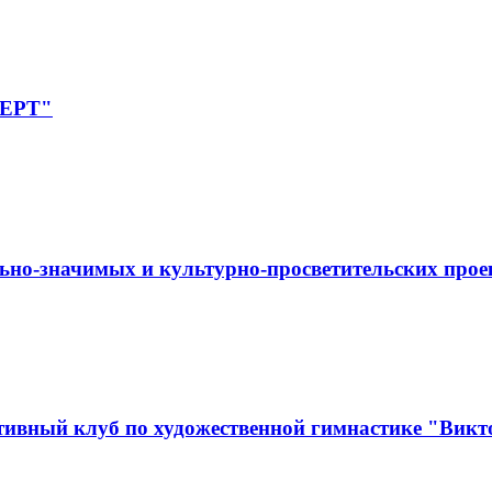
ПЕРТ"
ьно-значимых и культурно-просветительских прое
ивный клуб по художественной гимнастике "Викт