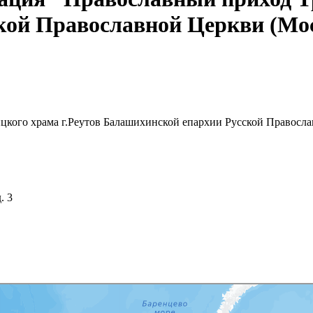
кой Православной Церкви (Мо
цкого храма г.Реутов Балашихинской епархии Русской Правосл
. 3