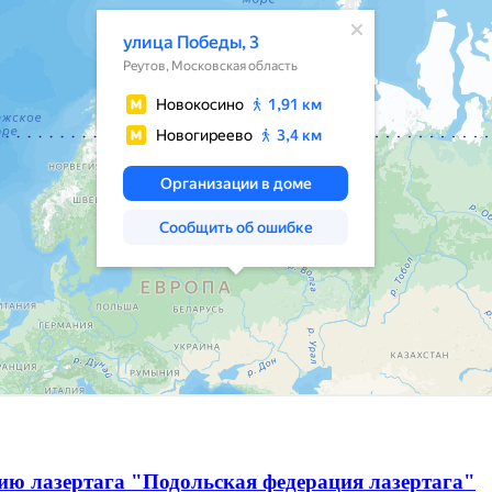
ию лазертага "Подольская федерация лазертага"