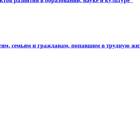
тов развития в образовании, науке и культуре"
тям, семьям и гражданам, попавшим в трудную ж