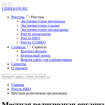
LIDREKON.RU
Реестры
Реестры
Экстремистские материалы
Экстремистские ссылки
Экстремистские организации
Реестр иноагентов
Реестр НКО
Реестр СОНКО
Cервисы
Cервисы
Контент-фильтр
Безопасный поиск
Версия сайта для слабовидящих
Скрипты
О проекте
Главная
Реестр НКО
Местная религиозная организация
Местная религиозная организ