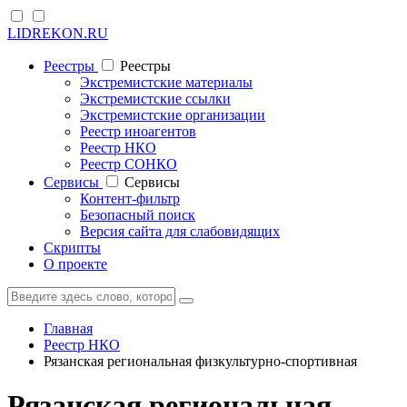
LIDREKON.RU
Реестры
Реестры
Экстремистские материалы
Экстремистские ссылки
Экстремистские организации
Реестр иноагентов
Реестр НКО
Реестр СОНКО
Cервисы
Cервисы
Контент-фильтр
Безопасный поиск
Версия сайта для слабовидящих
Скрипты
О проекте
Главная
Реестр НКО
Рязанская региональная физкультурно-спортивная
Рязанская региональная