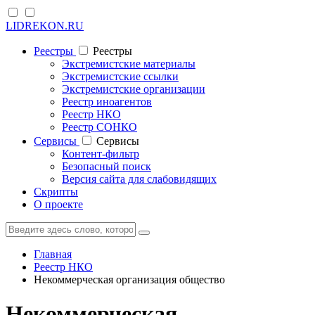
LIDREKON.RU
Реестры
Реестры
Экстремистские материалы
Экстремистские ссылки
Экстремистские организации
Реестр иноагентов
Реестр НКО
Реестр СОНКО
Cервисы
Cервисы
Контент-фильтр
Безопасный поиск
Версия сайта для слабовидящих
Скрипты
О проекте
Главная
Реестр НКО
Некоммерческая организация общество
Некоммерческая