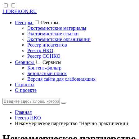
LIDREKON.RU
Реестры
Реестры
Экстремистские материалы
Экстремистские ссылки
Экстремистские организации
Реестр иноагентов
Реестр НКО
Реестр СОНКО
Cервисы
Cервисы
Контент-фильтр
Безопасный поиск
Версия сайта для слабовидящих
Скрипты
О проекте
Главная
Реестр НКО
Некоммерческое партнерство "Научно-практический
Некоммерческое партнерство