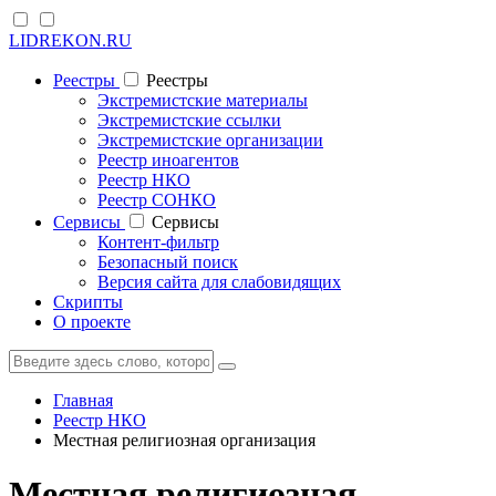
LIDREKON.RU
Реестры
Реестры
Экстремистские материалы
Экстремистские ссылки
Экстремистские организации
Реестр иноагентов
Реестр НКО
Реестр СОНКО
Cервисы
Cервисы
Контент-фильтр
Безопасный поиск
Версия сайта для слабовидящих
Скрипты
О проекте
Главная
Реестр НКО
Местная религиозная организация
Местная религиозная