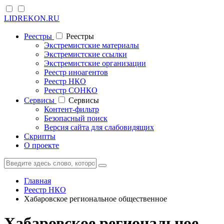
LIDREKON.RU
Реестры
Реестры
Экстремистские материалы
Экстремистские ссылки
Экстремистские организации
Реестр иноагентов
Реестр НКО
Реестр СОНКО
Cервисы
Cервисы
Контент-фильтр
Безопасный поиск
Версия сайта для слабовидящих
Скрипты
О проекте
Главная
Реестр НКО
Хабаровское региональное общественное
Хабаровское региональное