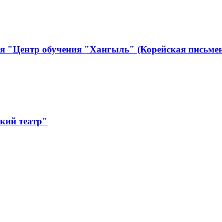
я "Центр обучения "Хангыль" (Корейская письмен
кий театр"