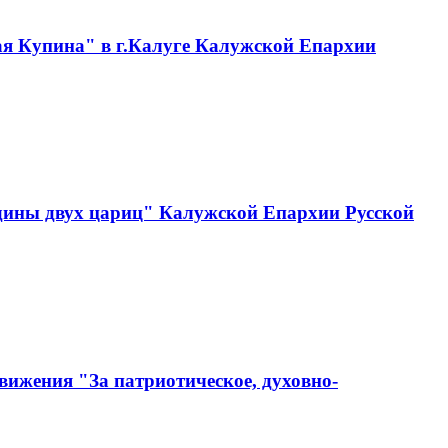
ая Купина" в г.Калуге Калужской Епархии
одины двух цариц" Калужской Епархии Русской
вижения "За патриотическое, духовно-