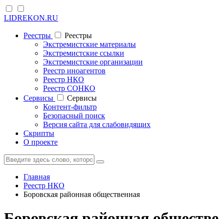
LIDREKON.RU
Реестры
Реестры
Экстремистские материалы
Экстремистские ссылки
Экстремистские организации
Реестр иноагентов
Реестр НКО
Реестр СОНКО
Cервисы
Cервисы
Контент-фильтр
Безопасный поиск
Версия сайта для слабовидящих
Скрипты
О проекте
Главная
Реестр НКО
Боровская районная общественная
Боровская районная обществе