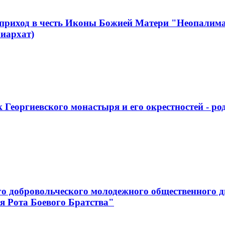
 приход в честь Иконы Божией Матери "Неопалим
иархат)
 Георгиевского монастыря и его окрестностей - р
го добровольческого молодежного общественного д
я Рота Боевого Братства"