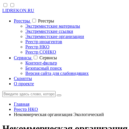
LIDREKON.RU
Реестры
Реестры
Экстремистские материалы
Экстремистские ссылки
Экстремистские организации
Реестр иноагентов
Реестр НКО
Реестр СОНКО
Cервисы
Cервисы
Контент-фильтр
Безопасный поиск
Версия сайта для слабовидящих
Скрипты
О проекте
Главная
Реестр НКО
Некоммерческая организация Экологический
Некоммерческая организация