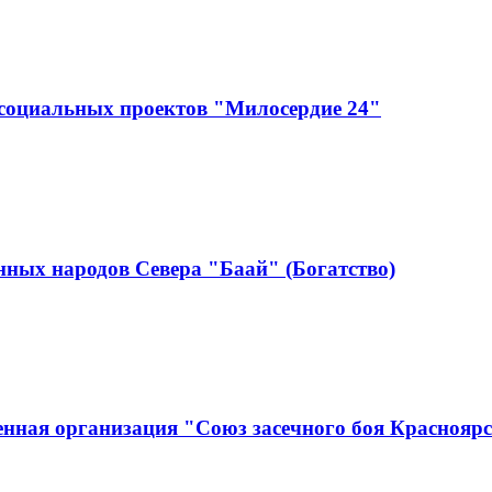
социальных проектов "Милосердие 24"
ных народов Севера "Баай" (Богатство)
нная организация "Союз засечного боя Краснояр