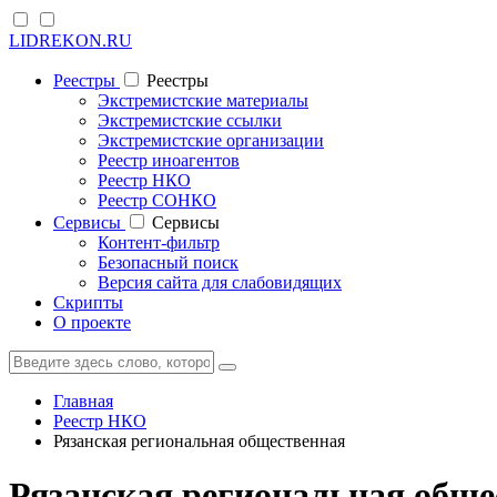
LIDREKON.RU
Реестры
Реестры
Экстремистские материалы
Экстремистские ссылки
Экстремистские организации
Реестр иноагентов
Реестр НКО
Реестр СОНКО
Cервисы
Cервисы
Контент-фильтр
Безопасный поиск
Версия сайта для слабовидящих
Скрипты
О проекте
Главная
Реестр НКО
Рязанская региональная общественная
Рязанская региональная обще