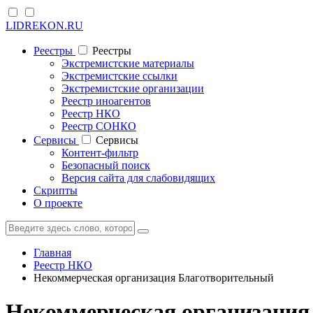
LIDREKON.RU
Реестры
Реестры
Экстремистские материалы
Экстремистские ссылки
Экстремистские организации
Реестр иноагентов
Реестр НКО
Реестр СОНКО
Cервисы
Cервисы
Контент-фильтр
Безопасный поиск
Версия сайта для слабовидящих
Скрипты
О проекте
Главная
Реестр НКО
Некоммерческая организация Благотворительный
Некоммерческая организация