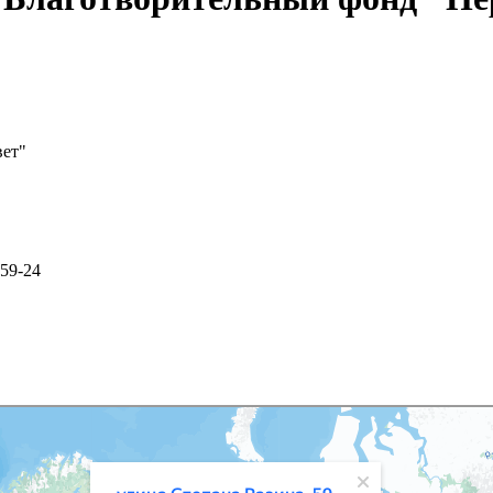
вет"
 59-24