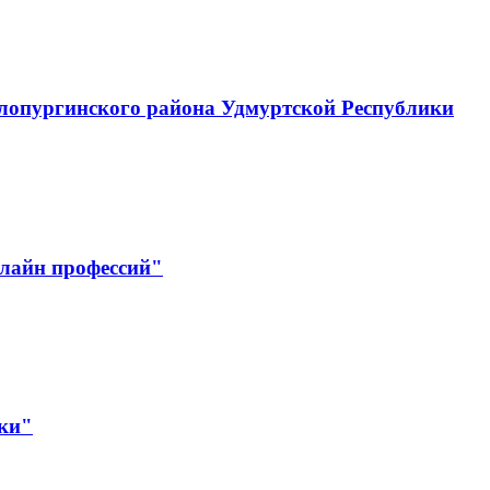
лопургинского района Удмуртской Республики
лайн профессий"
ики"