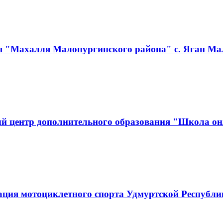
я "Махалля Малопургинского района" с. Яган Ма
й центр дополнительного образования "Школа он
ация мотоциклетного спорта Удмуртской Республ