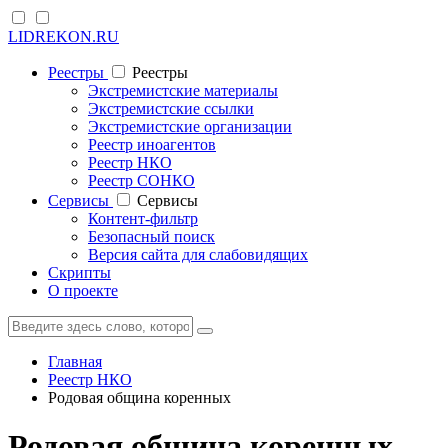
LIDREKON.RU
Реестры
Реестры
Экстремистские материалы
Экстремистские ссылки
Экстремистские организации
Реестр иноагентов
Реестр НКО
Реестр СОНКО
Cервисы
Cервисы
Контент-фильтр
Безопасный поиск
Версия сайта для слабовидящих
Скрипты
О проекте
Главная
Реестр НКО
Родовая община коренных
Родовая община коренных