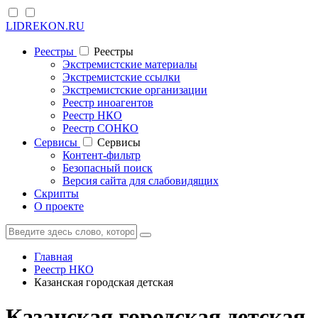
LIDREKON.RU
Реестры
Реестры
Экстремистские материалы
Экстремистские ссылки
Экстремистские организации
Реестр иноагентов
Реестр НКО
Реестр СОНКО
Cервисы
Cервисы
Контент-фильтр
Безопасный поиск
Версия сайта для слабовидящих
Скрипты
О проекте
Главная
Реестр НКО
Казанская городская детская
Казанская городская детская