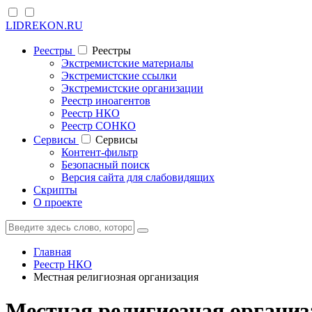
LIDREKON.RU
Реестры
Реестры
Экстремистские материалы
Экстремистские ссылки
Экстремистские организации
Реестр иноагентов
Реестр НКО
Реестр СОНКО
Cервисы
Cервисы
Контент-фильтр
Безопасный поиск
Версия сайта для слабовидящих
Скрипты
О проекте
Главная
Реестр НКО
Местная религиозная организация
Местная религиозная органи