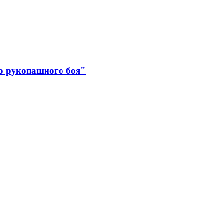
о рукопашного боя"