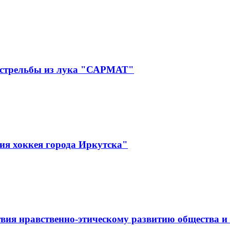
 стрельбы из лука "САРМАТ"
ия хоккея города Иркутска"
вия нравственно-этическому развитию общества и