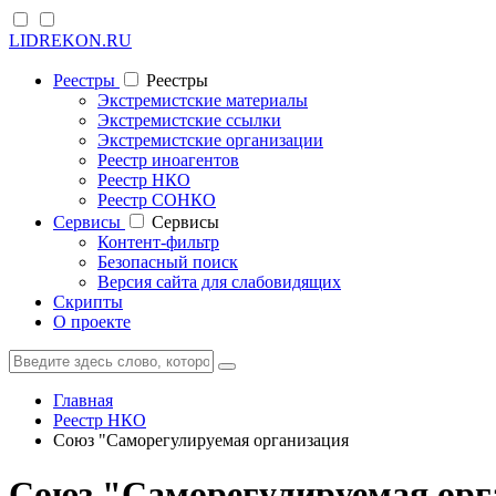
LIDREKON.RU
Реестры
Реестры
Экстремистские материалы
Экстремистские ссылки
Экстремистские организации
Реестр иноагентов
Реестр НКО
Реестр СОНКО
Cервисы
Cервисы
Контент-фильтр
Безопасный поиск
Версия сайта для слабовидящих
Скрипты
О проекте
Главная
Реестр НКО
Союз "Саморегулируемая организация
Союз "Саморегулируемая орг