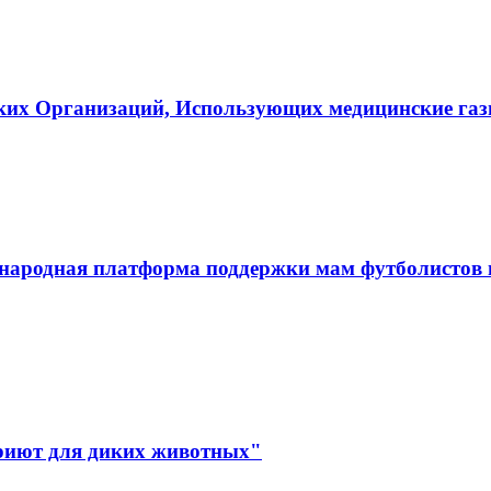
ких Организаций, Использующих медицинские га
ародная платформа поддержки мам футболистов и
иют для диких животных"