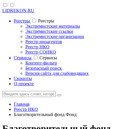
LIDREKON.RU
Реестры
Реестры
Экстремистские материалы
Экстремистские ссылки
Экстремистские организации
Реестр иноагентов
Реестр НКО
Реестр СОНКО
Cервисы
Cервисы
Контент-фильтр
Безопасный поиск
Версия сайта для слабовидящих
Скрипты
О проекте
Главная
Реестр НКО
Благотворительный фонд Фонд
Благотворительный фонд