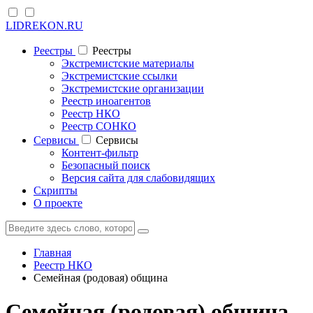
LIDREKON.RU
Реестры
Реестры
Экстремистские материалы
Экстремистские ссылки
Экстремистские организации
Реестр иноагентов
Реестр НКО
Реестр СОНКО
Cервисы
Cервисы
Контент-фильтр
Безопасный поиск
Версия сайта для слабовидящих
Скрипты
О проекте
Главная
Реестр НКО
Семейная (родовая) община
Семейная (родовая) община