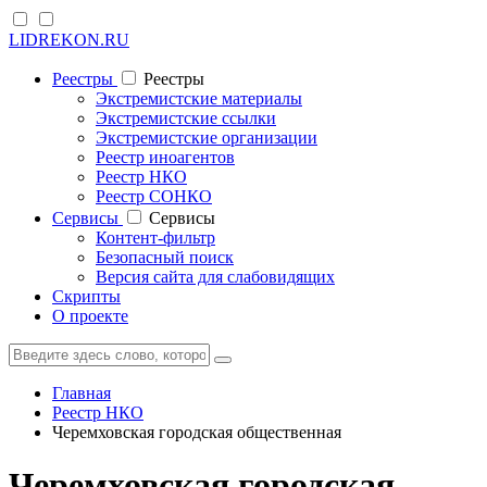
LIDREKON.RU
Реестры
Реестры
Экстремистские материалы
Экстремистские ссылки
Экстремистские организации
Реестр иноагентов
Реестр НКО
Реестр СОНКО
Cервисы
Cервисы
Контент-фильтр
Безопасный поиск
Версия сайта для слабовидящих
Скрипты
О проекте
Главная
Реестр НКО
Черемховская городская общественная
Черемховская городская