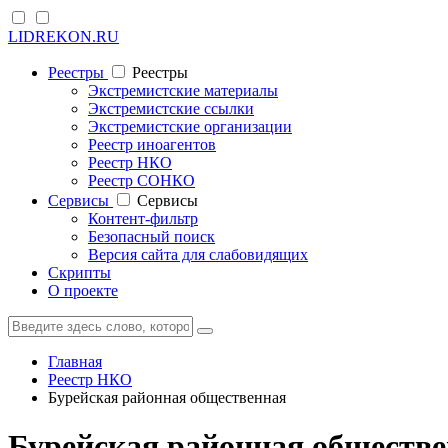
LIDREKON.RU
Реестры
Реестры
Экстремистские материалы
Экстремистские ссылки
Экстремистские организации
Реестр иноагентов
Реестр НКО
Реестр СОНКО
Cервисы
Cервисы
Контент-фильтр
Безопасный поиск
Версия сайта для слабовидящих
Скрипты
О проекте
Главная
Реестр НКО
Бурейская районная общественная
Бурейская районная обществе