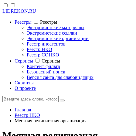
LIDREKON.RU
Реестры
Реестры
Экстремистские материалы
Экстремистские ссылки
Экстремистские организации
Реестр иноагентов
Реестр НКО
Реестр СОНКО
Cервисы
Cервисы
Контент-фильтр
Безопасный поиск
Версия сайта для слабовидящих
Скрипты
О проекте
Главная
Реестр НКО
Местная религиозная организация
Местная религиозная