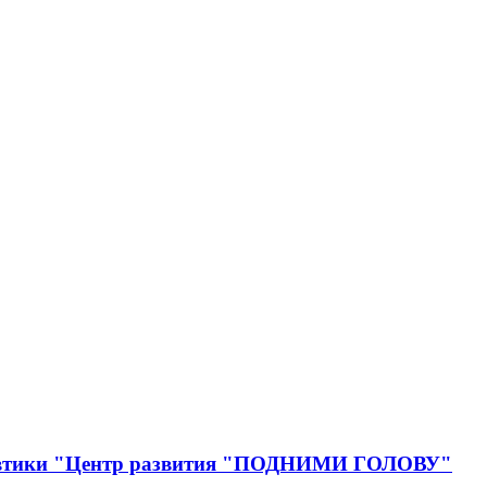
онавтики "Центр развития "ПОДНИМИ ГОЛОВУ"