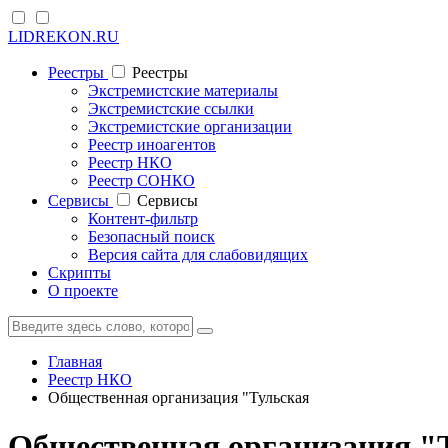
LIDREKON.RU
Реестры
Реестры
Экстремистские материалы
Экстремистские ссылки
Экстремистские организации
Реестр иноагентов
Реестр НКО
Реестр СОНКО
Cервисы
Cервисы
Контент-фильтр
Безопасный поиск
Версия сайта для слабовидящих
Скрипты
О проекте
Главная
Реестр НКО
Общественная организация "Тульская
Общественная организация "Т