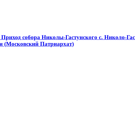
Приход собора Николы-Гастунского с. Николо-Гас
и (Московский Патриархат)