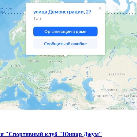
ция "Спортивный клуб "Юниор Джум"