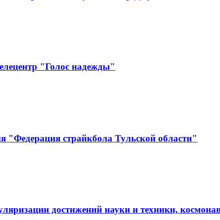
елецентр "Голос надежды"
ия "Федерация страйкбола Тульской области"
пуляризации достижений науки и техники, косм