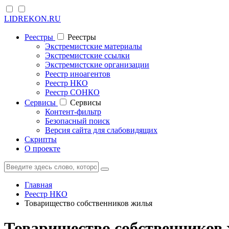
LIDREKON.RU
Реестры
Реестры
Экстремистские материалы
Экстремистские ссылки
Экстремистские организации
Реестр иноагентов
Реестр НКО
Реестр СОНКО
Cервисы
Cервисы
Контент-фильтр
Безопасный поиск
Версия сайта для слабовидящих
Скрипты
О проекте
Главная
Реестр НКО
Товарищество собственников жилья
Товарищество собственников