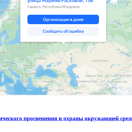
гического просвещения и охраны окружающей сре