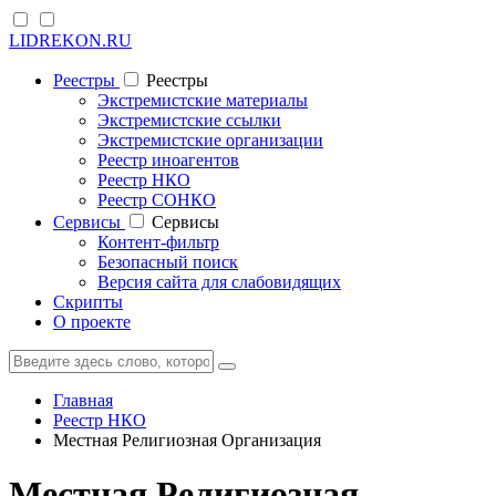
LIDREKON.RU
Реестры
Реестры
Экстремистские материалы
Экстремистские ссылки
Экстремистские организации
Реестр иноагентов
Реестр НКО
Реестр СОНКО
Cервисы
Cервисы
Контент-фильтр
Безопасный поиск
Версия сайта для слабовидящих
Скрипты
О проекте
Главная
Реестр НКО
Местная Религиозная Организация
Местная Религиозная