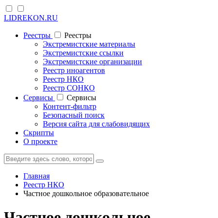
LIDREKON.RU
Реестры
Реестры
Экстремистские материалы
Экстремистские ссылки
Экстремистские организации
Реестр иноагентов
Реестр НКО
Реестр СОНКО
Cервисы
Cервисы
Контент-фильтр
Безопасный поиск
Версия сайта для слабовидящих
Скрипты
О проекте
Главная
Реестр НКО
Частное дошкольное образовательное
Частное дошкольное