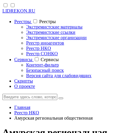
LIDREKON.RU
Реестры
Реестры
Экстремистские материалы
Экстремистские ссылки
Экстремистские организации
Реестр иноагентов
Реестр НКО
Реестр СОНКО
Cервисы
Cервисы
Контент-фильтр
Безопасный поиск
Версия сайта для слабовидящих
Скрипты
О проекте
Главная
Реестр НКО
Амурская региональная общественная
Амурская региональная