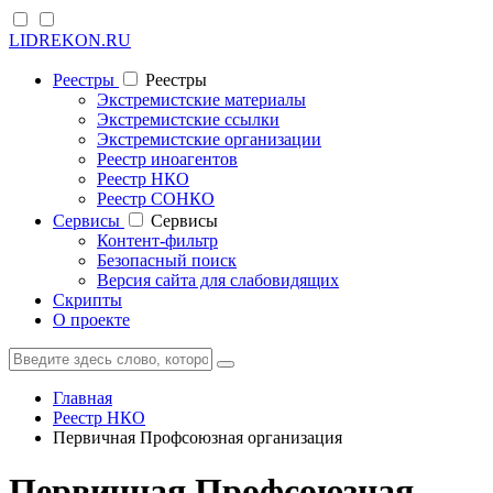
LIDREKON.RU
Реестры
Реестры
Экстремистские материалы
Экстремистские ссылки
Экстремистские организации
Реестр иноагентов
Реестр НКО
Реестр СОНКО
Cервисы
Cервисы
Контент-фильтр
Безопасный поиск
Версия сайта для слабовидящих
Скрипты
О проекте
Главная
Реестр НКО
Первичная Профсоюзная организация
Первичная Профсоюзная