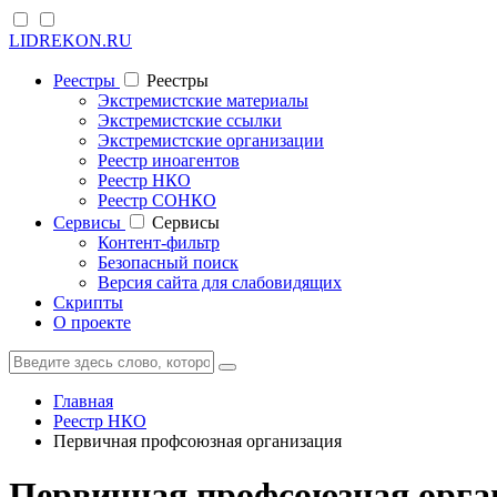
LIDREKON.RU
Реестры
Реестры
Экстремистские материалы
Экстремистские ссылки
Экстремистские организации
Реестр иноагентов
Реестр НКО
Реестр СОНКО
Cервисы
Cервисы
Контент-фильтр
Безопасный поиск
Версия сайта для слабовидящих
Скрипты
О проекте
Главная
Реестр НКО
Первичная профсоюзная организация
Первичная профсоюзная орган