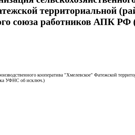
атежской территориальной (ра
ого союза работников АПК РФ
роизводственного кооператива "Хмелевское" Фатежской террит
ка УФНС об исключ.)