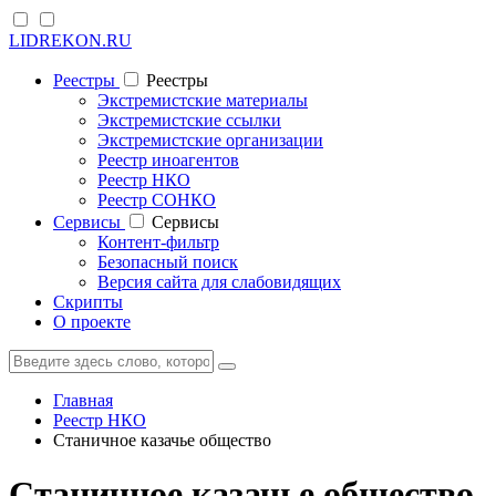
LIDREKON.RU
Реестры
Реестры
Экстремистские материалы
Экстремистские ссылки
Экстремистские организации
Реестр иноагентов
Реестр НКО
Реестр СОНКО
Cервисы
Cервисы
Контент-фильтр
Безопасный поиск
Версия сайта для слабовидящих
Скрипты
О проекте
Главная
Реестр НКО
Станичное казачье общество
Станичное казачье общество