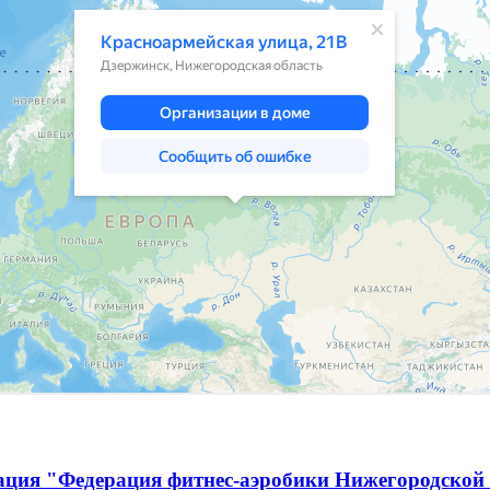
ация "Федерация фитнес-аэробики Нижегородской