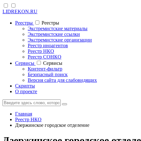
LIDREKON.RU
Реестры
Реестры
Экстремистские материалы
Экстремистские ссылки
Экстремистские организации
Реестр иноагентов
Реестр НКО
Реестр СОНКО
Cервисы
Cервисы
Контент-фильтр
Безопасный поиск
Версия сайта для слабовидящих
Скрипты
О проекте
Главная
Реестр НКО
Дзержинское городское отделение
Дзержинское городское отдел