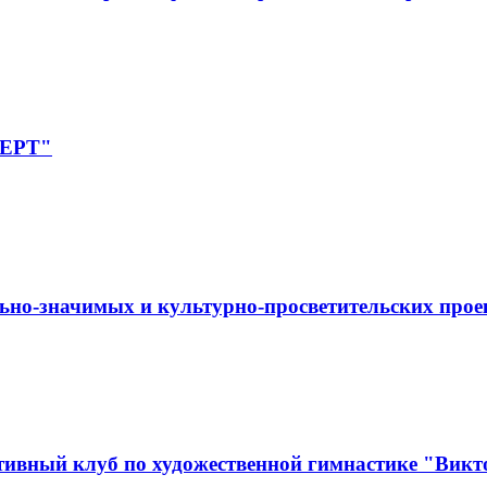
ПЕРТ"
ьно-значимых и культурно-просветительских прое
ивный клуб по художественной гимнастике "Викт