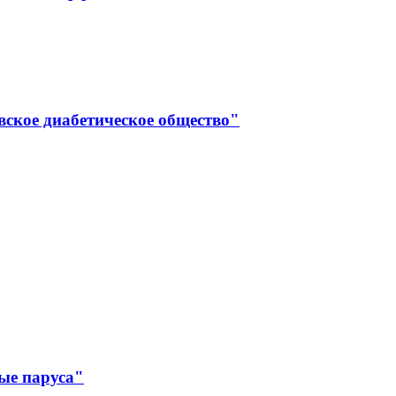
вское диабетическое общество"
ые паруса"