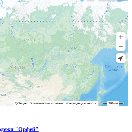
лодежи "Орфей"