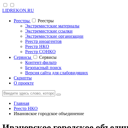
LIDREKON.RU
Реестры
Реестры
Экстремистские материалы
Экстремистские ссылки
Экстремистские организации
Реестр иноагентов
Реестр НКО
Реестр СОНКО
Cервисы
Cервисы
Контент-фильтр
Безопасный поиск
Версия сайта для слабовидящих
Скрипты
О проекте
Главная
Реестр НКО
Ивановское городское объединение
Ивановское городское объеди