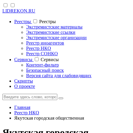
LIDREKON.RU
Реестры
Реестры
Экстремистские материалы
Экстремистские ссылки
Экстремистские организации
Реестр иноагентов
Реестр НКО
Реестр СОНКО
Cервисы
Cервисы
Контент-фильтр
Безопасный поиск
Версия сайта для слабовидящих
Скрипты
О проекте
Главная
Реестр НКО
Якутская городская общественная
Якутская городская