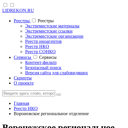
LIDREKON.RU
Реестры
Реестры
Экстремистские материалы
Экстремистские ссылки
Экстремистские организации
Реестр иноагентов
Реестр НКО
Реестр СОНКО
Cервисы
Cервисы
Контент-фильтр
Безопасный поиск
Версия сайта для слабовидящих
Скрипты
О проекте
Главная
Реестр НКО
Воронежское региональное отделение
Воронежское региональное