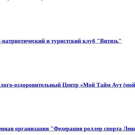
-патриотический и туристский клуб "Витязь"
лого-оздоровительный Центр «Мой Тайм Аут (мой
енная организация "Федерация роллер спорта Лен