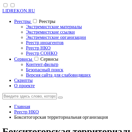
LIDREKON.RU
Реестры
Реестры
Экстремистские материалы
Экстремистские ссылки
Экстремистские организации
Реестр иноагентов
Реестр НКО
Реестр СОНКО
Cервисы
Cервисы
Контент-фильтр
Безопасный поиск
Версия сайта для слабовидящих
Скрипты
О проекте
Главная
Реестр НКО
Бокситогорская территориальная организация
Бокситогорская территориал