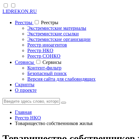
LIDREKON.RU
Реестры
Реестры
Экстремистские материалы
Экстремистские ссылки
Экстремистские организации
Реестр иноагентов
Реестр НКО
Реестр СОНКО
Cервисы
Cервисы
Контент-фильтр
Безопасный поиск
Версия сайта для слабовидящих
Скрипты
О проекте
Главная
Реестр НКО
Товарищество собственников жилья
Товарищество собственников 