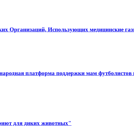
ких Организаций, Использующих медицинские га
ародная платформа поддержки мам футболистов и
иют для диких животных"