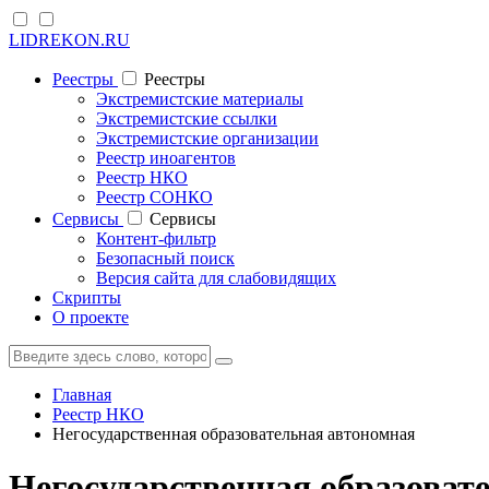
LIDREKON.RU
Реестры
Реестры
Экстремистские материалы
Экстремистские ссылки
Экстремистские организации
Реестр иноагентов
Реестр НКО
Реестр СОНКО
Cервисы
Cервисы
Контент-фильтр
Безопасный поиск
Версия сайта для слабовидящих
Скрипты
О проекте
Главная
Реестр НКО
Негосударственная образовательная автономная
Негосударственная образоват