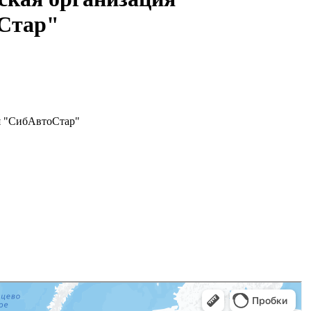
оСтар"
ия "СибАвтоСтар"