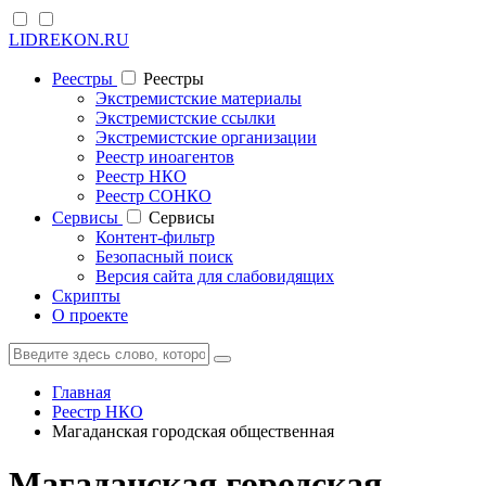
LIDREKON.RU
Реестры
Реестры
Экстремистские материалы
Экстремистские ссылки
Экстремистские организации
Реестр иноагентов
Реестр НКО
Реестр СОНКО
Cервисы
Cервисы
Контент-фильтр
Безопасный поиск
Версия сайта для слабовидящих
Скрипты
О проекте
Главная
Реестр НКО
Магаданская городская общественная
Магаданская городская