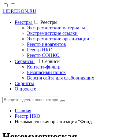
LIDREKON.RU
Реестры
Реестры
Экстремистские материалы
Экстремистские ссылки
Экстремистские организации
Реестр иноагентов
Реестр НКО
Реестр СОНКО
Cервисы
Cервисы
Контент-фильтр
Безопасный поиск
Версия сайта для слабовидящих
Скрипты
О проекте
Главная
Реестр НКО
Некоммерческая организация "Фонд
Некоммерческая